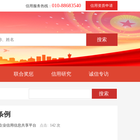
010-88683540
信用资质申请
信用服务热线：
联合奖惩
信用研究
诚信专访
条例
企业信用信息共享平台
点击:
142 次