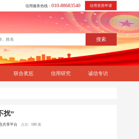
010-88683540
信用资质申请
信用服务热线：
联合奖惩
信用研究
诚信专访
不扰”
息共享平台
点击:
180 次